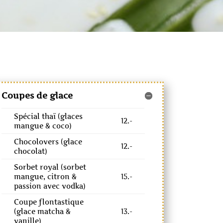
Coupes de glace
Spécial thaï (glaces
12.-
mangue & coco)
Chocolovers (glace
12.-
chocolat)
Sorbet royal (sorbet
mangue, citron &
15.-
passion avec vodka)
Coupe flontastique
(glace matcha &
13.-
vanille)