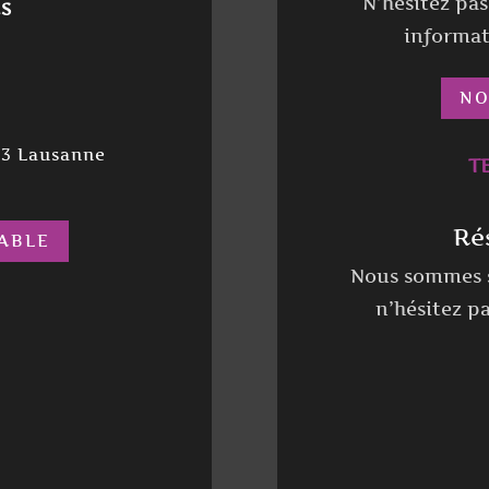
N’hésitez pa
RS
informat
NO
03 Lausanne
TE
Ré
ABLE
Nous sommes s
n’hésitez p