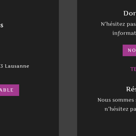
Don
N’hésitez pa
RS
informat
NO
03 Lausanne
TE
Ré
ABLE
Nous sommes s
n’hésitez p